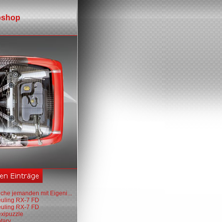
shop
che jemanden mit Eigeni...
euling RX-7 FD
euling RX-7 FD
exipuzzle
tary