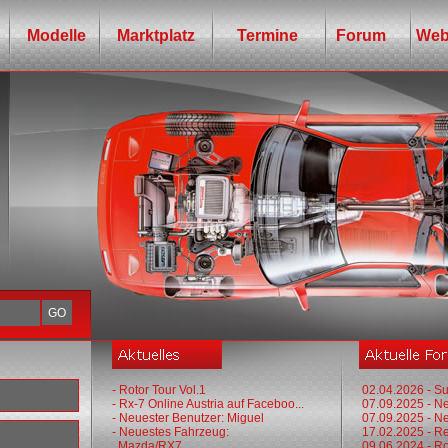
Modelle
Marktplatz
Termine
Forum
Web
- Rotor Tour Vol.1
02.04.2026 - Su
- Rx-7 Online Austria auf Faceboo...
07.09.2025 - N
- Neuester Benutzer: Miguel
07.09.2025 - N
- Neuestes Fahrzeug:
17.02.2025 - R
Mazda/RX7
09.06.2024 - Ro