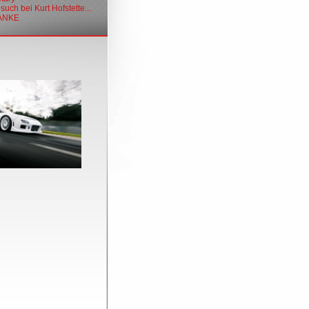
uch bei Kurt Hofstette...
DANKE