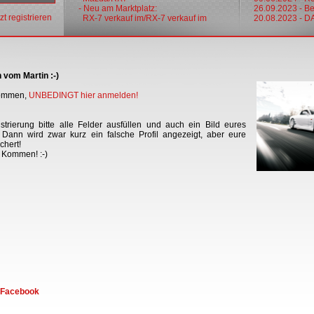
- Neu am Marktplatz:
26.09.2023 - Bes
tzt registrieren
RX-7 verkauf im/RX-7 verkauf im
20.08.2023 - 
 vom Martin :-)
 kommen,
UNBEDINGT hier anmelden
!
trierung bitte alle Felder ausfüllen und auch ein Bild eures
Dann wird zwar kurz ein falsche Profil angezeigt, aber eure
chert!
r Kommen! :-)
f Facebook