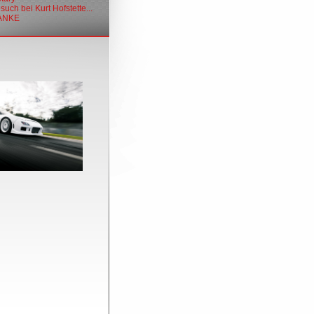
uch bei Kurt Hofstette...
DANKE