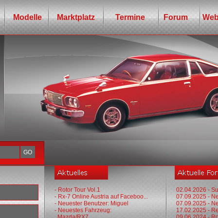
Modelle
Marktplatz
Termine
Forum
Web
- Rotor Tour Vol.1
02.04.2026 - Su
- Rx-7 Online Austria auf Faceboo...
07.09.2025 - N
- Neuester Benutzer: Miguel
07.09.2025 - N
- Neuestes Fahrzeug:
17.02.2025 - R
Mazda/RX7
09.06.2024 - Ro