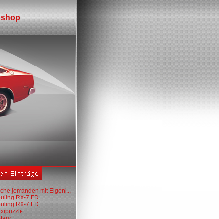
shop
che jemanden mit Eigeni...
euling RX-7 FD
euling RX-7 FD
exipuzzle
tary