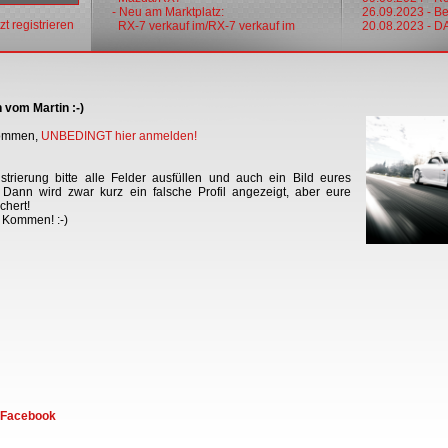
- Neu am Marktplatz:
26.09.2023 - Bes
tzt registrieren
RX-7 verkauf im/RX-7 verkauf im
20.08.2023 - 
 vom Martin :-)
 kommen,
UNBEDINGT hier anmelden
!
trierung bitte alle Felder ausfüllen und auch ein Bild eures
Dann wird zwar kurz ein falsche Profil angezeigt, aber eure
chert!
r Kommen! :-)
f Facebook